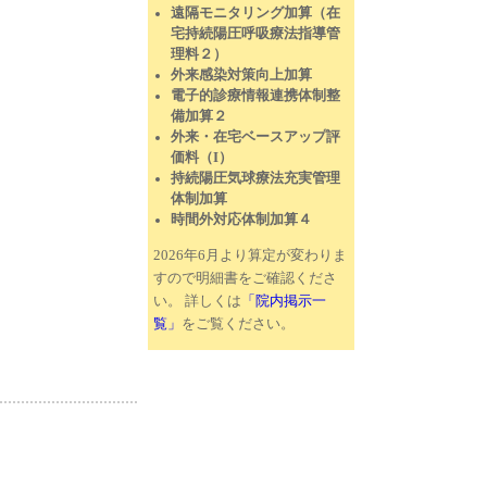
遠隔モニタリング加算（在
宅持続陽圧呼吸療法指導管
理料２）
外来感染対策向上加算
電子的診療情報連携体制整
備加算２
外来・在宅ベースアップ評
価料（I）
持続陽圧気球療法充実管理
体制加算
時間外対応体制加算４
2026年6月より算定が変わりま
すので明細書をご確認くださ
い。 詳しくは
「院内掲示一
覧」
をご覧ください。