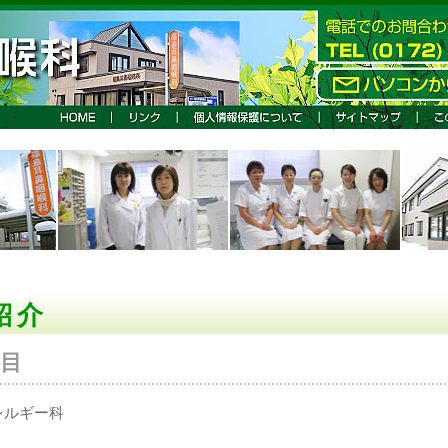
紹介
目
レルギー科