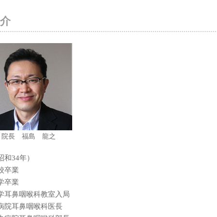
介
院長 福島 龍之
昭和34年）
校卒業
学卒業
学耳鼻咽喉科教室入局
病院耳鼻咽喉科医長