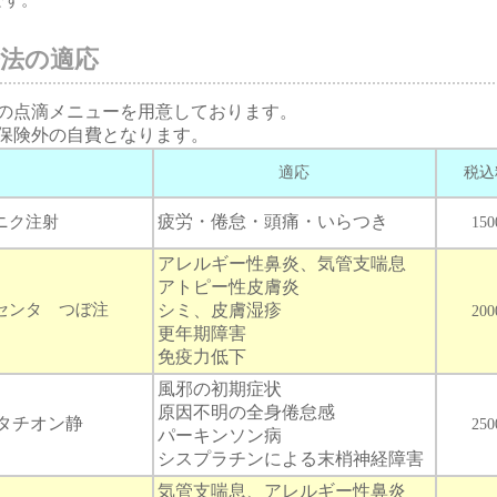
療法の適応
の点滴メニューを用意しております。
保険外の自費となります。
適応
税込
ニク注射
疲労・倦怠・頭痛・いらつき
15
アレルギー性鼻炎、気管支喘息
アトピー性皮膚炎
センタ つぼ注
シミ、皮膚湿疹
20
更年期障害
免疫力低下
風邪の初期症状
原因不明の全身倦怠感
タチオン静
25
パーキンソン病
シスプラチンによる末梢神経障害
気管支喘息、アレルギー性鼻炎