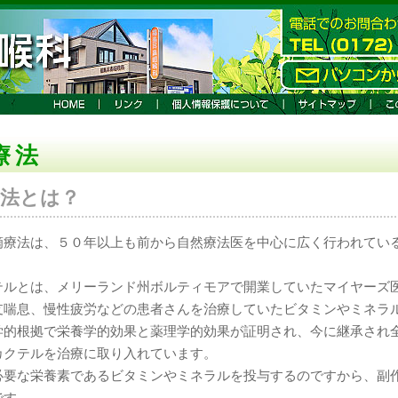
療法
療法とは？
滴療法は、５０年以上も前から自然療法医を中心に広く行われてい
テルとは、メリーランド州ボルティモアで開業していたマイヤーズ
支喘息、慢性疲労などの患者さんを治療していたビタミンやミネラ
学的根拠で栄養学的効果と薬理学的効果が証明され、今に継承され
カクテルを治療に取り入れています。
必要な栄養素であるビタミンやミネラルを投与するのですから、副
です。