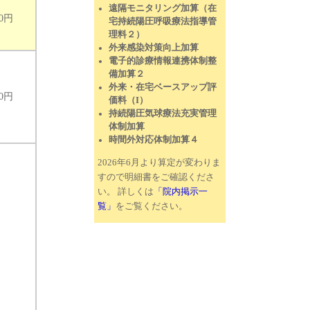
遠隔モニタリング加算（在
00円
宅持続陽圧呼吸療法指導管
理料２）
外来感染対策向上加算
電子的診療情報連携体制整
備加算２
外来・在宅ベースアップ評
00円
価料（I）
持続陽圧気球療法充実管理
体制加算
時間外対応体制加算４
2026年6月より算定が変わりま
すので明細書をご確認くださ
い。 詳しくは
「院内掲示一
覧」
をご覧ください。