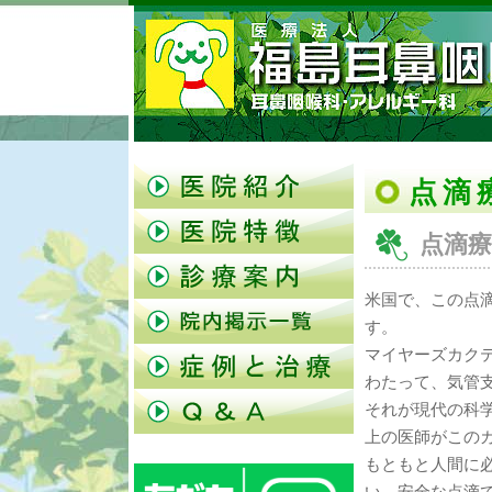
点滴
点滴
米国で、この点
す。
マイヤーズカク
わたって、気管
それが現代の科
上の医師がこの
もともと人間に
い、安全な点滴