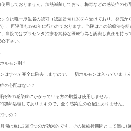
切使用しておりません。加熱滅菌しており、梅毒などの感染症の心
ンタは唯一厚生省の認可（認証番号11386)を受けており、発売から
販売）、再評価も1993年に行われております。当院はこの治療法を
す。当院ではプラセンタ治療を純粋な医療行為と認識し責任を持っ
安心下さい。
A
はホルモン剤？
モンはすべて完全に除去しますので、一切ホルモンは入っていませ
染症の心配はない？
型肝炎等の感染症にかかっている方の胎盤は使用しません。
0分間加熱処理してありますので、全く感染症の心配はありません。
を打つの？
ヶ月間は週に2回打つのが効果的です。その後維持期間として週に1