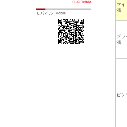
マイ
滴
プラ
滴
ビタ