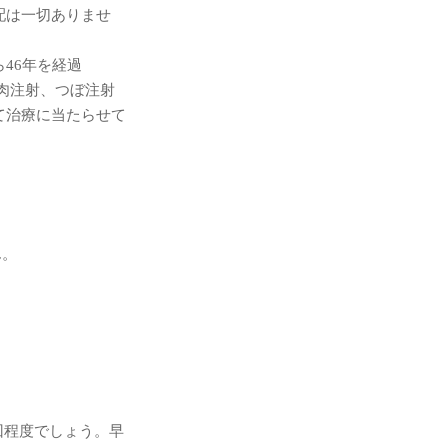
配は一切ありませ
46年を経過
筋肉注射、つぼ注射
て治療に当たらせて
ん。
回程度でしょう。早