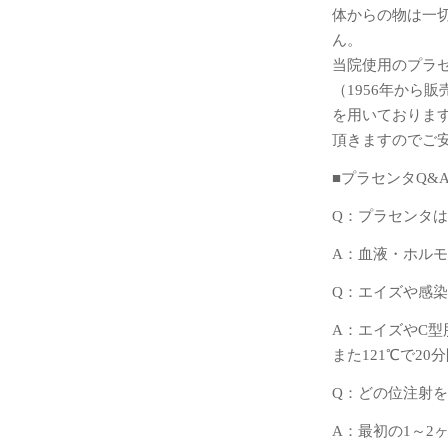
体からの物は一
ん。
当院使用のプラセ
（1956年から
を用いておりま
頂きますのでご
■プラセンタQ&
Q：プラセンタ
A：血液・ホル
Q：エイズや感
A：エイズやC
また121℃で2
Q：どの位注射
A：最初の1～2