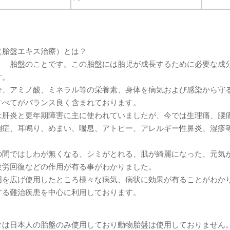
（胎盤エキス治療）とは？
 胎盤のことです。この胎盤には胎児が成長するために必要な成
ます。
分、アミノ酸、ミネラル等の栄養素、身体を病気および感染から守
すべてがバランス良く含まれております。
は肝炎と更年期障害に主に使われていましたが、今では生理痛、腰
調症、耳鳴り、めまい、喘息、アトピー、アレルギー性鼻炎、湿疹
の間ではしわが無くなる、シミがとれる、肌が綺麗になった、元気
疲労回復などの作用が有る事がわかりました。
囲を広げ使用したところ様々な病気、病状に効果が有ることがわか
する難治疾患を中心に利用しております。
タは日本人の胎盤のみ使用しており動物胎盤は使用しておりません