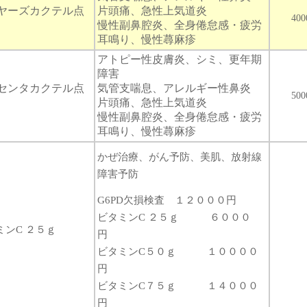
ヤーズカクテル点
片頭痛、急性上気道炎
40
慢性副鼻腔炎、全身倦怠感・疲労
耳鳴り、慢性蕁麻疹
アトピー性皮膚炎、シミ、更年期
障害
センタカクテル点
気管支喘息、アレルギー性鼻炎
50
片頭痛、急性上気道炎
慢性副鼻腔炎、全身倦怠感・疲労
耳鳴り、慢性蕁麻疹
かぜ治療、がん予防、美肌、放射線
障害予防
G6PD欠損検査 １２０００円
ビタミンC ２５ｇ ６０００
ミンC ２５ｇ
円
ビタミンC５０ｇ １００００
円
ビタミンC７５ｇ １４０００
円