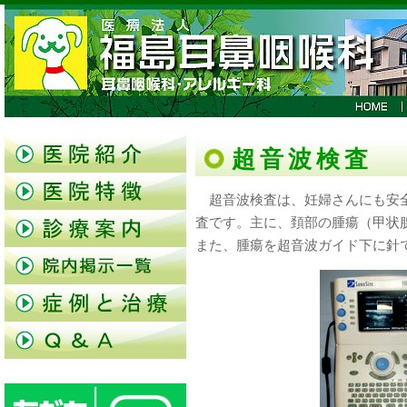
超音波検査
超音波検査は、妊婦さんにも安全
査です。主に、頚部の腫瘍（甲状
また、腫瘍を超音波ガイド下に針